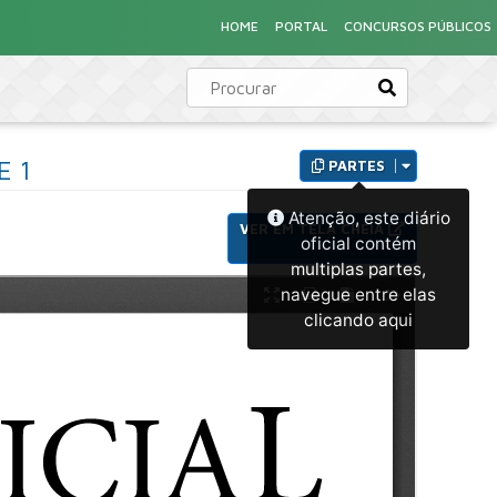
HOME
PORTAL
CONCURSOS PÚBLICOS
E 1
PARTES
Atenção, este diário
VER EM TELA CHEIA
oficial contém
multiplas partes,
navegue entre elas
clicando aqui